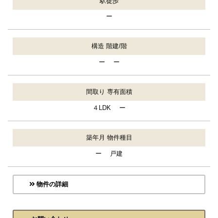
駅徒歩
ー
構造 階建/階
ー ー
間取り 専有面積
４LDK ー
築年月 物件種目
ー 戸建
物件の詳細