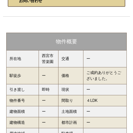
お問い合わせ
物件概要
西宮市
所在地
交通
ー
苦楽園
ご成約ありがとうご
駅徒歩
ー
価格
ざいました。
引き渡し
即時
現状
ー
物件番号
ー
間取り
４LDK
建物面積
ー
土地面積
ー
建物構造
ー
都市計画
ー