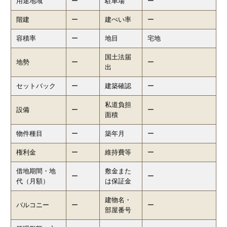
用途地域
ー
駐車場
ー
階建
ー
建ぺい率
ー
容積率
ー
地目
宅地
国土法届
地勢
ー
ー
出
セットバック
ー
建築確認
ー
私道負担
設備
ー
ー
面積
物件種目
ー
築年月
ー
権利金
ー
維持費等
ー
借地期間・地
敷金また
ー
ー
代（月額）
は保証金
建物名・
バルコニー
ー
ー
部屋番号