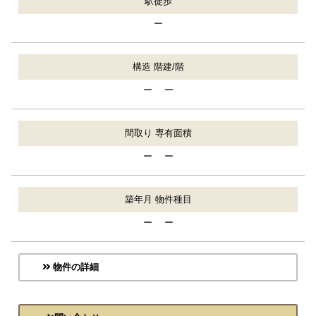
駅徒歩
ー
構造 階建/階
ー ー
間取り 専有面積
ー ー
築年月 物件種目
ー ー
物件の詳細