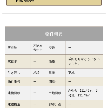
お問い合わせ
物件概要
大阪府
所在地
交通
ー
豊中市
成約ありがとうござい
駅徒歩
ー
価格
ました。
引き渡し
相談
現状
更地
物件番号
ー
間取り
ー
A号地 131.49㎡、B
建物面積
ー
土地面積
号地 131.49㎡
建物構造
ー
都市計画
ー