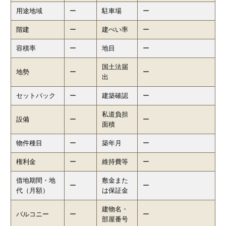
用途地域
ー
駐車場
ー
階建
ー
建ぺい率
ー
容積率
ー
地目
ー
国土法届
地勢
ー
ー
出
セットバック
ー
建築確認
ー
私道負担
設備
ー
ー
面積
物件種目
ー
築年月
ー
権利金
ー
維持費等
ー
借地期間・地
敷金また
ー
ー
代（月額）
は保証金
建物名・
バルコニー
ー
ー
部屋番号