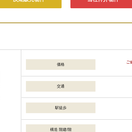
ご
価格
交通
駅徒歩
構造 階建/階