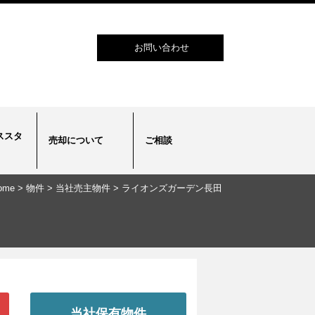
お問い合わせ
ススタ
売却について
ご相談
ome
>
物件
>
当社売主物件
>
ライオンズガーデン長田
当社保有物件