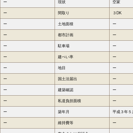
ー
現状
空家
ー
間取り
３DK
ー
土地面積
ー
ー
都市計画
ー
ー
駐車場
ー
ー
建ぺい率
ー
ー
地目
ー
ー
国土法届出
ー
ー
建築確認
ー
ー
私道負担面積
ー
ー
築年月
平成３年５
ー
維持費等
ー