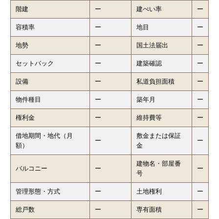
階建
ー
建ぺい率
ー
容積率
ー
地目
ー
地勢
ー
国土法届出
ー
セットバック
ー
建築確認
ー
設備
ー
私道負担面積
ー
物件種目
ー
築年月
ー
権利金
ー
維持費等
ー
借地期間・地代（月
敷金または保証
ー
ー
額）
金
建物名・部屋番
バルコニー
ー
ー
号
管理形態・方式
ー
土地権利
ー
総戸数
ー
専有面積
ー