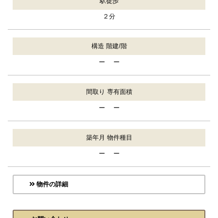
駅徒歩
２分
構造 階建/階
ー ー
間取り 専有面積
ー ー
築年月 物件種目
ー ー
物件の詳細